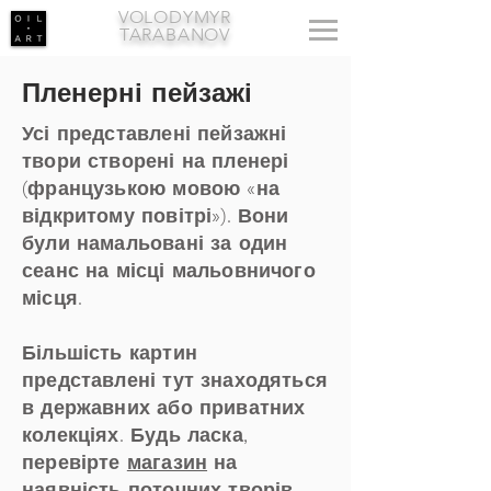
VOLODYMYR
TARABANOV
Пленерні пейзажі
Усі представлені пейзажні
твори створені на пленері
(французькою мовою «на
відкритому повітрі»). Вони
були намальовані за один
сеанс на місці мальовничого
місця.
Більшість картин
представлені тут знаходяться
в державних або приватних
колекціях. Будь ласка,
перевірте
магазин
на
наявність поточних творів