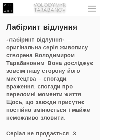
VOLODYMYR
TARABANOV
Лабіринт відлуння
«Лабіринт відлуння» —
оригінальна серія живопису,
створена Володимиром
Тарабановим. Вона досліджує
зовсім іншу сторону його
мистецтва – спогади,
враження, спогади про
переломні моменти життя.
Щось, що завжди присутнє,
постійно змінюється і майже
неможливо зловити.
Серіал не продається. З